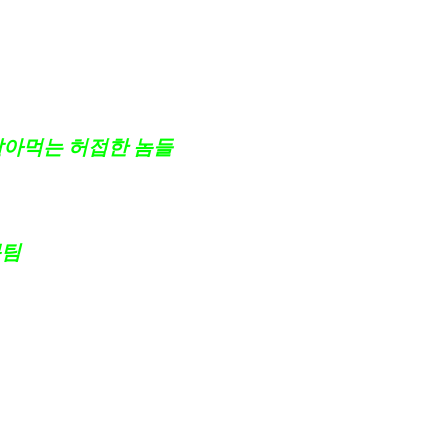
몇 번을 터져도 순위를 거의 안 잃고 자리를 지키
수 있을까요?
팔아먹는 허접한 놈들
이 아니라는 걸 금방 아실 수
문팀
입니다.