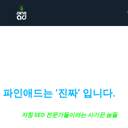
구글상위노출
파인애드는 ‘진짜’ 입니다.
그동안
자칭 SEO 전문가들이라는 사기꾼 놈들
한테
‘여기도 걔네랑 별반 다를 거 있겠어?’ 라고 생각